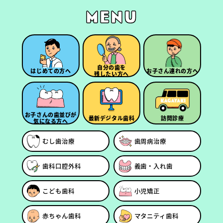
menu
自分の歯を
はじめての方へ
お子さん連れの方へ
残したい方へ
お子さんの歯並びが
最新デジタル歯科
訪問診療
気になる方へ
むし歯治療
歯周病治療
歯科口腔外科
義歯・入れ歯
こども歯科
小児矯正
赤ちゃん歯科
マタニティ歯科