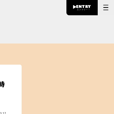
entry
エントリー！
時
3.17