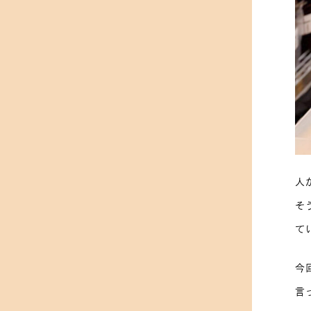
人
そ
て
今
言