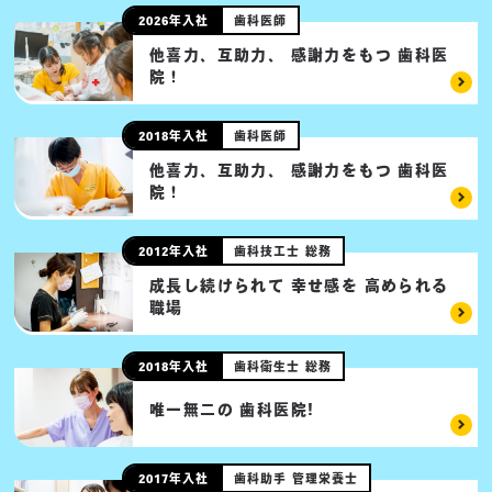
2026年入社
歯科医師
他喜力、互助力、
感謝力をもつ
歯科医
院！
2018年入社
歯科医師
他喜力、互助力、
感謝力をもつ
歯科医
院！
2012年入社
歯科技工士 総務
成長し続けられて
幸せ感を
高められる
職場
2018年入社
歯科衛生士 総務
唯一無二の 歯科医院!
2017年入社
歯科助手 管理栄養士