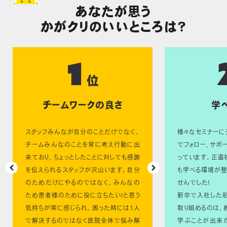
あなたが思う
かがクリのいいところは？
1
位
チームワークの良さ
学
スタッフみんなが自分のことだけでなく、
様々なセミナーに
チームみんなのことを常に考え行動に出
でフォロー、サポ
来ており、ちょっとしたことに対しても感謝
っています。正直
を伝えられるスタッフが沢山います。自分
も学べる環境が整
のためだけにやるのではなく、みんなの
せんでした!
ため患者様のために役に立ちたい!と思う
新卒で入社した
気持ちが常に感じられ、困った時には1人
取り組めるのは、
で解決するのではなく医院全体で悩み解
学ぶことが出来